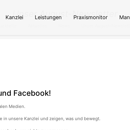
Unser August-Newsletter
Kanzlei
Leistungen
Praxismonitor
Man
tartseite
Aktuelles
News
Unser August-Newslett
 und Facebook!
ialen Medien.
ke in unsere Kanzlei und zeigen, was und bewegt.