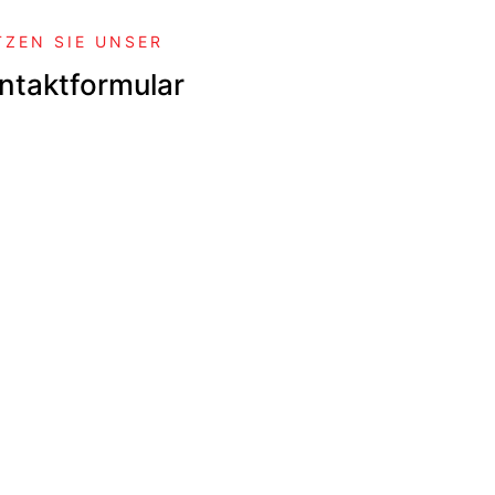
TZEN SIE UNSER
ntaktformular
 uns schnellstmöglich
in Verbindung
Alle mit einem Stern (*)
gekennzeichneten Felder
sind Pflichtfelder und
müssen ausgefüllt werden.